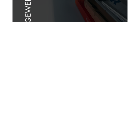
GEWERBE
Pink Punkt Maier
Haus / Ennstal