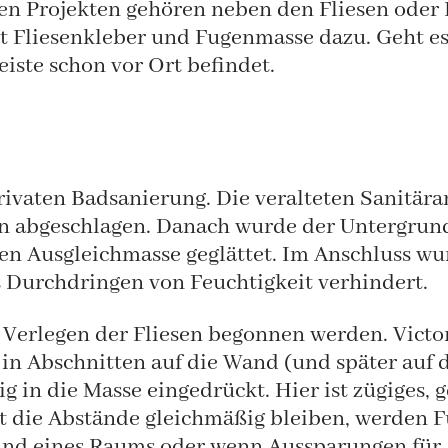
uen Projekten gehören neben den Fliesen oder 
 Fliesenkleber und Fugenmasse dazu. Geht es 
iste schon vor Ort befindet.
rivaten Badsanierung. Die veralteten Sanitära
ren abgeschlagen. Danach wurde der Untergrun
en Ausgleichmasse geglättet. Im Anschluss wur
s Durchdringen von Feuchtigkeit verhindert.
 Verlegen der Fliesen begonnen werden. Victor
 in Abschnitten auf die Wand (und später auf 
g in die Masse eingedrückt. Hier ist zügiges, 
t die Abstände gleichmäßig bleiben, werden 
and eines Raums oder wenn Aussparungen für 