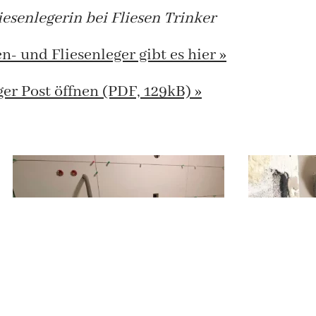
iesenlegerin bei Fliesen Trinker
- und Fliesenleger gibt es hier »
er Post öffnen (PDF, 129kB) »
Keile zwischen den Fliesen sorgen für
Victoria bei